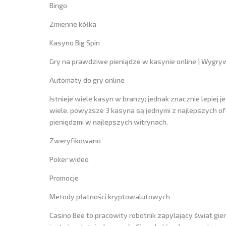
Bingo
Zmienne kółka
Kasyno Big Spin
Gry na prawdziwe pieniądze w kasynie online | Wygr
Automaty do gry online
Istnieje wiele kasyn w branży; jednak znacznie lepiej 
wiele, powyższe 3 kasyna są jednymi z najlepszych o
pieniędzmi w najlepszych witrynach.
Zweryfikowano
Poker wideo
Promocje
Metody płatności kryptowalutowych
Casino Bee to pracowity robotnik zapylający świat gier