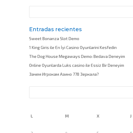
Entradas recientes
Sweet Bonanza Slot Demo
1 King Giris ile En İyi Casino Oyunlarini Kesfedin
The Dog House Megaways Demo: Bedava Deneyim
Online Oyunlarda Luks casino ile Essiz Bir Deneyim
Зачем Игрокам Азино 778 Зеркала?
L
M
X
J