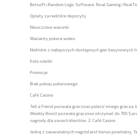
Betsoft i Random Logic Software. Rival Gaming i RealT
Opłaty za niektóre depozyty
Nieuczciwe warunki
Warianty pokera wideo
Niektóre z najlepszych dostępnych gier kasynowych t
Koło ruletki
Promocje
Brak pokoju pokerowego
Café Casino
Tell a Friend pozwala graczowi polecić innego gracz
Weekly Boost pozwala graczowi otrzymać do 700 $ pr
nagrody dla swoich klientów. 2. Café Casino
Jedną z zauważalnych nagród jest bonus powitalny. 