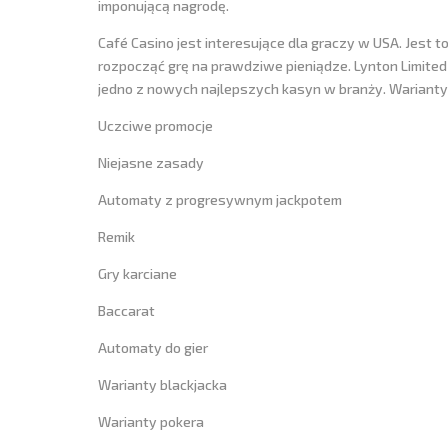
imponującą nagrodę.
Café Casino jest interesujące dla graczy w USA. Jest 
rozpocząć grę na prawdziwe pieniądze. Lynton Limited
jedno z nowych najlepszych kasyn w branży. Warianty
Uczciwe promocje
Niejasne zasady
Automaty z progresywnym jackpotem
Remik
Gry karciane
Baccarat
Automaty do gier
Warianty blackjacka
Warianty pokera