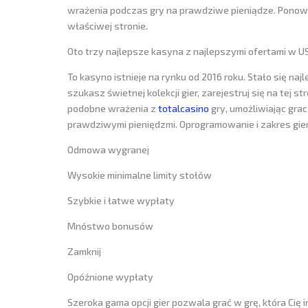
wrażenia podczas gry na prawdziwe pieniądze. Ponown
właściwej stronie.
Oto trzy najlepsze kasyna z najlepszymi ofertami w USA
To kasyno istnieje na rynku od 2016 roku. Stało się na
szukasz świetnej kolekcji gier, zarejestruj się na tej 
podobne wrażenia z
totalcasino
gry, umożliwiając gra
prawdziwymi pieniędzmi. Oprogramowanie i zakres gie
Odmowa wygranej
Wysokie minimalne limity stołów
Szybkie i łatwe wypłaty
Mnóstwo bonusów
Zamknij
Opóźnione wypłaty
Szeroka gama opcji gier pozwala grać w grę, która Cię