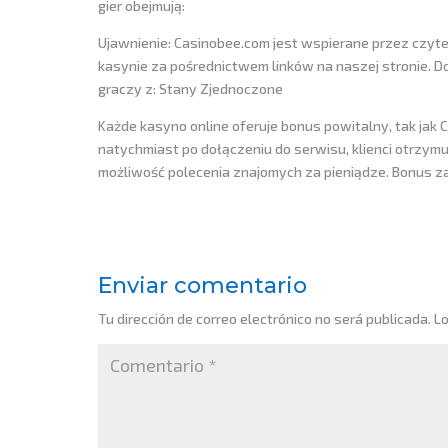
gier obejmują:
Ujawnienie: Casinobee.com jest wspierane przez czyte
kasynie za pośrednictwem linków na naszej stronie. Do
graczy z: Stany Zjednoczone
Każde kasyno online oferuje bonus powitalny, tak jak 
natychmiast po dołączeniu do serwisu, klienci otrzym
możliwość polecenia znajomych za pieniądze. Bonus za 
Enviar comentario
Tu dirección de correo electrónico no será publicada.
Lo