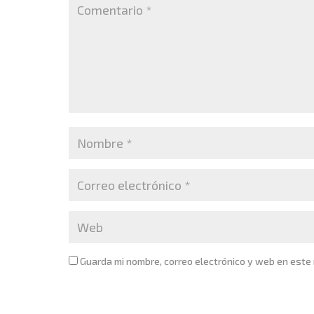
Guarda mi nombre, correo electrónico y web en este