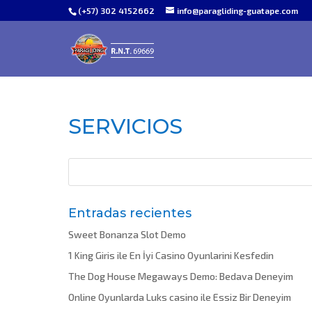
(+57) 302 4152662
info@paragliding-guatape.com
SERVICIOS
Entradas recientes
Sweet Bonanza Slot Demo
1 King Giris ile En İyi Casino Oyunlarini Kesfedin
The Dog House Megaways Demo: Bedava Deneyim
Online Oyunlarda Luks casino ile Essiz Bir Deneyim