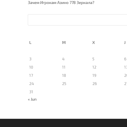
Зачем Игрокам Азино 778 Зеркала?
L
M
X
J
3
4
5
6
10
11
12
1
17
18
19
2
24
25
26
2
31
« Jun